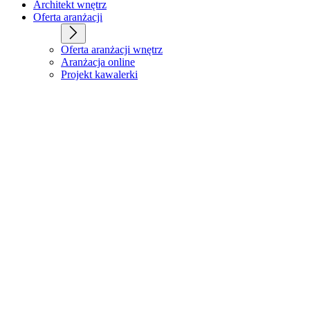
Architekt wnętrz
Oferta aranżacji
Oferta aranżacji wnętrz
Aranżacja online
Projekt kawalerki