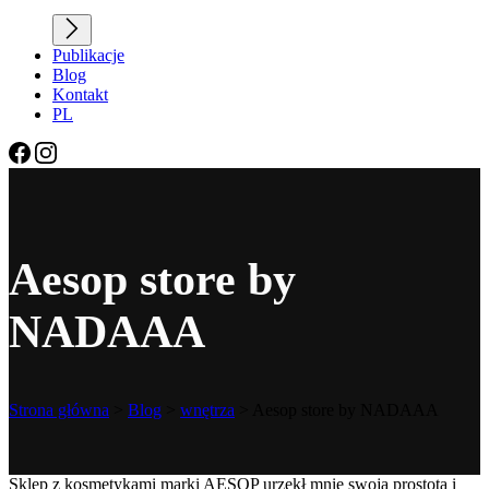
Publikacje
Blog
Kontakt
PL
Aesop store by
NADAAA
Strona główna
>
Blog
>
wnętrza
>
Aesop store by NADAAA
Sklep z kosmetykami marki AESOP urzekł mnie swoją prostotą i