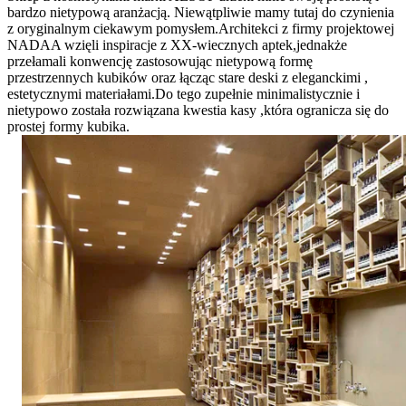
bardzo nietypową aranżacją. Niewątpliwie mamy tutaj do czynienia
z oryginalnym ciekawym pomysłem.Architekci z firmy projektowej
NADAA wzięli inspiracje z XX-wiecznych aptek,jednakże
przełamali konwencję zastosowując nietypową formę
przestrzennych kubików oraz łącząc stare deski z eleganckimi ,
estetycznymi materiałami.Do tego zupełnie minimalistycznie i
nietypowo została rozwiązana kwestia kasy ,która ogranicza się do
prostej formy kubika.