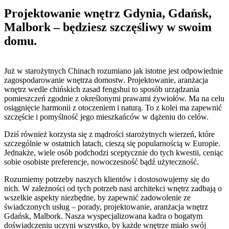
Projektowanie wnętrz Gdynia, Gdańsk,
Malbork – będziesz szczęśliwy w swoim
domu.
Już w starożytnych Chinach rozumiano jak istotne jest odpowiednie
zagospodarowanie wnętrza domostw. Projektowanie, aranżacja
wnętrz wedle chińskich zasad fengshui to sposób urządzania
pomieszczeń zgodnie z określonymi prawami żywiołów. Ma na celu
osiągnięcie harmonii z otoczeniem i naturą. To z kolei ma zapewnić
szczęście i pomyślność jego mieszkańców w dążeniu do celów.
Dziś również korzysta się z mądrości starożytnych wierzeń, które
szczególnie w ostatnich latach, cieszą się popularnością w Europie.
Jednakże, wiele osób podchodzi sceptycznie do tych kwestii, ceniąc
sobie osobiste preferencje, nowoczesność bądź użyteczność.
Rozumiemy potrzeby naszych klientów i dostosowujemy się do
nich. W zależności od tych potrzeb nasi architekci wnętrz zadbają o
wszelkie aspekty niezbędne, by zapewnić zadowolenie ze
świadczonych usług – porady, projektowanie, aranżacja wnętrz
Gdańsk, Malbork. Nasza wyspecjalizowana kadra o bogatym
doświadczeniu uczyni wszystko, by każde wnętrze miało swój