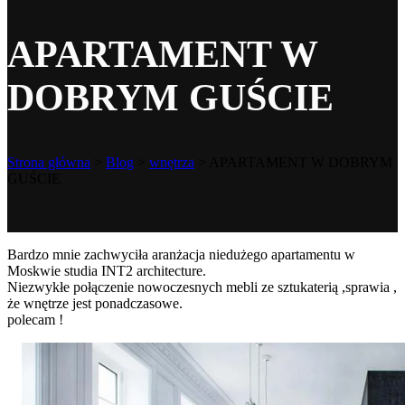
APARTAMENT W
DOBRYM GUŚCIE
Strona główna
>
Blog
>
wnętrza
>
APARTAMENT W DOBRYM
GUŚCIE
Bardzo mnie zachwyciła aranżacja niedużego apartamentu w
Moskwie studia INT2 architecture.
Niezwykłe połączenie nowoczesnych mebli ze sztukaterią ,sprawia ,
że wnętrze jest ponadczasowe.
polecam !