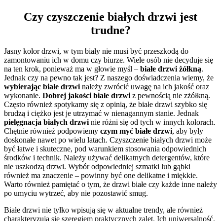
Czy czyszczenie białych drzwi jest
trudne?
Jasny kolor drzwi, w tym biały nie musi być przeszkodą do
zamontowaniu ich w domu czy biurze. Wiele osób nie decyduje się
na ten krok, ponieważ ma w głowie myśl –
białe drzwi żółkną
.
Jednak czy na pewno tak jest? Z naszego doświadczenia wiemy, że
wybierając białe drzwi
należy zwrócić uwagę na ich jakość oraz
wykonanie.
Dobrej jakości białe drzwi
z pewnością nie zżółkną.
Często również spotykamy się z opinią, że białe drzwi szybko się
brudzą i ciężko jest je utrzymać w nienagannym stanie. Jednak
pielęgnacja białych drzwi
nie różni się od tych w innych kolorach.
Chętnie również podpowiemy
czym myć białe drzwi
, aby były
doskonałe nawet po wielu latach. Czyszczenie białych drzwi może
być łatwe i skuteczne, pod warunkiem stosowania odpowiednich
środków i technik. Należy używać delikatnych detergentów, które
nie uszkodzą drzwi. Wybór odpowiedniej szmatki lub gąbki
również ma znaczenie – powinny być one delikatne i miękkie.
Warto również pamiętać o tym, że drzwi białe czy każde inne należy
po umyciu wytrzeć, aby nie pozostawić smug.
Białe drzwi nie tylko wpisują się w aktualne trendy, ale również
charakteryzują się szeregiem praktycznych zalet. Ich uniwersalność,