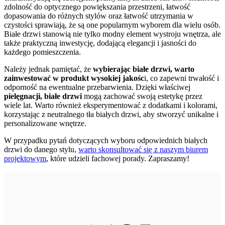
zdolność do optycznego powiększania przestrzeni, łatwość
dopasowania do różnych stylów oraz łatwość utrzymania w
czystości sprawiają, że są one popularnym wyborem dla wielu osób.
Białe drzwi stanowią nie tylko modny element wystroju wnętrza, ale
także praktyczną inwestycję, dodającą elegancji i jasności do
każdego pomieszczenia.
Należy jednak pamiętać, że
wybierając białe drzwi, warto
zainwestować w produkt wysokiej jakośc
i, co zapewni trwałość i
odporność na ewentualne przebarwienia. Dzięki właściwej
pielęgnacji, białe drzwi
mogą zachować swoją estetykę przez
wiele lat. Warto również eksperymentować z dodatkami i kolorami,
korzystając z neutralnego tła białych drzwi, aby stworzyć unikalne i
personalizowane wnętrze.
W przypadku pytań dotyczących wyboru odpowiednich białych
drzwi do danego stylu,
warto skonsultować się z naszym biurem
projektowym
, które udzieli fachowej porady. Zapraszamy!