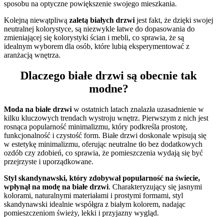
sposobu na optyczne powiększenie swojego mieszkania.
Kolejną niewątpliwą
zaletą białych drzwi
jest fakt, że dzięki swojej
neutralnej kolorystyce, są niezwykle łatwe do dopasowania do
zmieniającej się kolorystyki ścian i mebli, co sprawia, że są
idealnym wyborem dla osób, które lubią eksperymentować z
aranżacją wnętrza.
Dlaczego białe drzwi są obecnie tak
modne?
Moda na białe drzwi
w ostatnich latach znalazła uzasadnienie w
kilku kluczowych trendach wystroju wnętrz. Pierwszym z nich jest
rosnąca popularność minimalizmu, który podkreśla prostotę,
funkcjonalność i czystość form. Białe drzwi doskonale wpisują się
w estetykę minimalizmu, oferując neutralne tło bez dodatkowych
ozdób czy zdobień, co sprawia, że pomieszczenia wydają się być
przejrzyste i uporządkowane.
Styl skandynawski, który zdobywał popularność na świecie,
wpłynął na modę na białe drzwi
. Charakteryzujący się jasnymi
kolorami, naturalnymi materiałami i prostymi formami, styl
skandynawski idealnie współgra z białym kolorem, nadając
pomieszczeniom świeży, lekki i przyjazny wygląd.