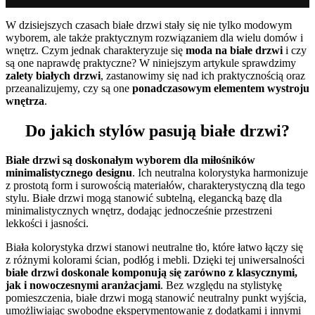
W dzisiejszych czasach białe drzwi stały się nie tylko modowym
wyborem, ale także praktycznym rozwiązaniem dla wielu domów i
wnętrz. Czym jednak charakteryzuje się
moda na białe drzwi
i czy
są one naprawdę praktyczne? W niniejszym artykule sprawdzimy
zalety białych drzwi
, zastanowimy się nad ich praktycznością oraz
przeanalizujemy, czy są one
ponadczasowym elementem wystroju
wnętrza
.
Do jakich stylów pasują białe drzwi?
Białe drzwi są doskonałym wyborem dla miłośników
minimalistycznego designu
. Ich neutralna kolorystyka harmonizuje
z prostotą form i surowością materiałów, charakterystyczną dla tego
stylu. Białe drzwi mogą stanowić subtelną, elegancką bazę dla
minimalistycznych wnętrz, dodając jednocześnie przestrzeni
lekkości i jasności.
Biała kolorystyka drzwi stanowi neutralne tło, które łatwo łączy się
z różnymi kolorami ścian, podłóg i mebli. Dzięki tej uniwersalności
białe drzwi doskonale komponują się zarówno z klasycznymi,
jak i nowoczesnymi aranżacjami
. Bez względu na stylistykę
pomieszczenia, białe drzwi mogą stanowić neutralny punkt wyjścia,
umożliwiając swobodne eksperymentowanie z dodatkami i innymi