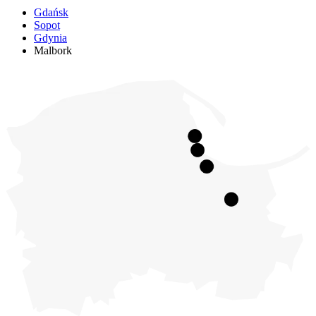
Gdańsk
Sopot
Gdynia
Malbork