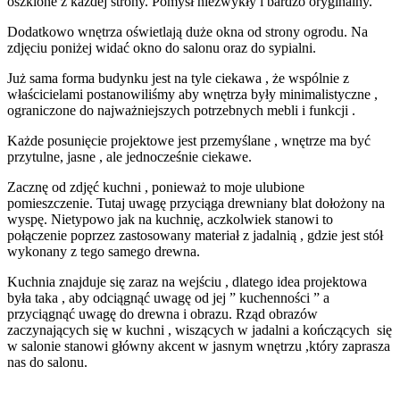
oszklone z każdej strony. Pomysł niezwykły i bardzo oryginalny.
Dodatkowo wnętrza oświetlają duże okna od strony ogrodu. Na
zdjęciu poniżej widać okno do salonu oraz do sypialni.
Już sama forma budynku jest na tyle ciekawa , że wspólnie z
właścicielami postanowiliśmy aby wnętrza były minimalistyczne ,
ograniczone do najważniejszych potrzebnych mebli i funkcji .
Każde posunięcie projektowe jest przemyślane , wnętrze ma być
przytulne, jasne , ale jednocześnie ciekawe.
Zacznę od zdjęć kuchni , ponieważ to moje ulubione
pomieszczenie. Tutaj uwagę przyciąga drewniany blat dołożony na
wyspę. Nietypowo jak na kuchnię, aczkolwiek stanowi to
połączenie poprzez zastosowany materiał z jadalnią , gdzie jest stół
wykonany z tego samego drewna.
Kuchnia znajduje się zaraz na wejściu , dlatego idea projektowa
była taka , aby odciągnąć uwagę od jej ” kuchenności ” a
przyciągnąć uwagę do drewna i obrazu. Rząd obrazów
zaczynających się w kuchni , wiszących w jadalni a kończących się
w salonie stanowi główny akcent w jasnym wnętrzu ,który zaprasza
nas do salonu.