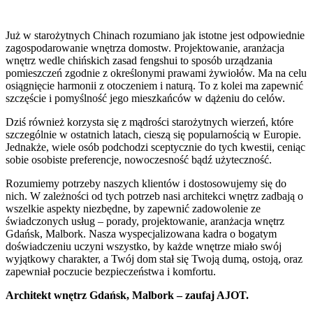
Już w starożytnych Chinach rozumiano jak istotne jest odpowiednie
zagospodarowanie wnętrza domostw. Projektowanie, aranżacja
wnętrz wedle chińskich zasad fengshui to sposób urządzania
pomieszczeń zgodnie z określonymi prawami żywiołów. Ma na celu
osiągnięcie harmonii z otoczeniem i naturą. To z kolei ma zapewnić
szczęście i pomyślność jego mieszkańców w dążeniu do celów.
Dziś również korzysta się z mądrości starożytnych wierzeń, które
szczególnie w ostatnich latach, cieszą się popularnością w Europie.
Jednakże, wiele osób podchodzi sceptycznie do tych kwestii, ceniąc
sobie osobiste preferencje, nowoczesność bądź użyteczność.
Rozumiemy potrzeby naszych klientów i dostosowujemy się do
nich. W zależności od tych potrzeb nasi architekci wnętrz zadbają o
wszelkie aspekty niezbędne, by zapewnić zadowolenie ze
świadczonych usług – porady, projektowanie, aranżacja wnętrz
Gdańsk, Malbork. Nasza wyspecjalizowana kadra o bogatym
doświadczeniu uczyni wszystko, by każde wnętrze miało swój
wyjątkowy charakter, a Twój dom stał się Twoją dumą, ostoją, oraz
zapewniał poczucie bezpieczeństwa i komfortu.
Architekt wnętrz Gdańsk, Malbork – zaufaj AJOT.