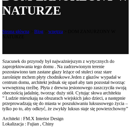
NATURZE
Strona główna
>
Blog
>
wnętrza
>
DOM ZANURZONY W
NATURZE
Szacunek do przyrody był najważniejszym z wytycznych do
zaprojektowania tego domu . Na zadrzewionym terenie
pozostawiono tam zastane głazy leżące od stuleci oraz stare
zarośnięte mchem płyty chodnikowe.Jeden z głazów wypadał w
centrum domu, architekt jednak się uparł aby tam pozostał tworząc
wewnętrzną rzeźbę. Płyta z drewna jesionowego zaszczyciła swoją
obecnością jadalnię, tworząc duży stół. Cytując słowa architekta
” Ludzie mieszkają na obszarach wiejskich jako dzieci, a następnie
przeprowadzają się do miasta w poszukiwaniu luksusowego życia –
tylko po to, aby odkryć, że zwykły luksus staje się powierzchowny”
Architekt : FM.X Interior Design
Lokalizacja : Fujian , Chiny