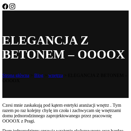
ELEGANCJA Z
BETONEM – OOOOX
Strona główna
>
Blog
>
wnętrza
>
ELEGANCJA Z BETONEM –
OOOOX
Czesi mnie zaskakują pod kątem estetyki aranżacji wnętrz . Tym
razem po raz kolejny chylę im czoła i zachwycam się wnętrzami
domu jednorodzinnego zaprojektowanego przez pracownię
OOOOX z Pragi.
Dom jednorodzinny sprawia wrażenie eksluzywnego oraz bardzo