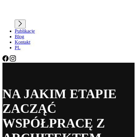
Publikacje
Blog
Kontakt
PL
NA JAKIM ETAPIE
ZACZĄĆ
WSPÓŁPRACĘ Z