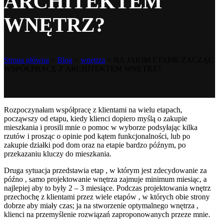
ARCHITEKTEM
WNĘTRZ?
Strona główna
>
Blog
>
wnętrza
>
NA JAKIM ETAPIE ZACZĄĆ
WSPÓŁPRACĘ Z ARCHITEKTEM WNĘTRZ?
Rozpoczynałam współpracę z klientami na wielu etapach,
począwszy od etapu, kiedy klienci dopiero myślą o zakupie
mieszkania i prosili mnie o pomoc w wyborze podsyłając kilka
rzutów i prosząc o opinie pod kątem funkcjonalności, lub po
zakupie działki pod dom oraz na etapie bardzo późnym, po
przekazaniu kluczy do mieszkania.
Druga sytuacja przedstawia etap , w którym jest zdecydowanie za
późno , samo projektowanie wnętrza zajmuje minimum miesiąc, a
najlepiej aby to były 2 – 3 miesiące. Podczas projektowania wnętrz
przechochę z klientami przez wiele etapów , w których obie strony
dobrze aby miały czas; ja na stworzenie optymalnego wnętrza ,
klienci na przemyślenie rozwiązań zaproponowanych przeze mnie.