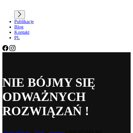
Publikacje
Blog
Kontakt
PL
NIE BÓJMY SIĘ
ODWAŻNYCH
ROZWIĄZAŃ !
Strona główna
>
Blog
>
wnętrza
>
NIE BÓJMY SIĘ