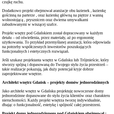
czujkę ruchu.
Dodatkowo projekt obejmował aranżacje obu łazienek , łazienkę
gościnną na parterze , oraz łazienkę główną na piętrze z wanną
wolnostojącą , prysznicem oraz dwiema umywalkami
zabudowanymi w wiszącej szafce.
Projekt wnętrz pod Gdańskiem został dopracowany w każdym
detalu – od oświetlenia, przez materiały, aż po ergonomię
użytkowania. To przykład przemyślanej aranżacji, która odpowiada
na potrzeby współczesnych inwestorów poszukujących
funkcjonalnych i estetycznych rozwiązań.
Jeśli szukasz projektanta wnętrz w Gdańsku lub Trójmieście, który
stworzy spójną i dopasowaną do Twojego stylu życia przestrzeń –
takie realizacje pokazują, jak duży potencjał kryje dobrze
zaprojektowane wnętrze.
Architekt wnętrz Gdańsk – projekty domów jednorodzinnych
Jako architekt wnętrz w Gdańsku projektuję nowoczesne domy
jednorodzinne dopasowane do stylu życia klientów oraz charakteru
nieruchomości. Każdy projekt wnętrza tworzę indywidualnie,
dbając o funkcjonalność, estetykę i spójność całej przestrzeni.
Projekt domu jednorodzinnego pod Gdańskiem obejmował :