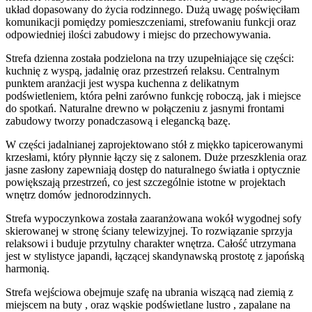
układ dopasowany do życia rodzinnego. Dużą uwagę poświęciłam
komunikacji pomiędzy pomieszczeniami, strefowaniu funkcji oraz
odpowiedniej ilości zabudowy i miejsc do przechowywania.
Strefa dzienna została podzielona na trzy uzupełniające się części:
kuchnię z wyspą, jadalnię oraz przestrzeń relaksu. Centralnym
punktem aranżacji jest wyspa kuchenna z delikatnym
podświetleniem, która pełni zarówno funkcję roboczą, jak i miejsce
do spotkań. Naturalne drewno w połączeniu z jasnymi frontami
zabudowy tworzy ponadczasową i elegancką bazę.
W części jadalnianej zaprojektowano stół z miękko tapicerowanymi
krzesłami, który płynnie łączy się z salonem. Duże przeszklenia oraz
jasne zasłony zapewniają dostęp do naturalnego światła i optycznie
powiększają przestrzeń, co jest szczególnie istotne w projektach
wnętrz domów jednorodzinnych.
Strefa wypoczynkowa została zaaranżowana wokół wygodnej sofy
skierowanej w stronę ściany telewizyjnej. To rozwiązanie sprzyja
relaksowi i buduje przytulny charakter wnętrza. Całość utrzymana
jest w stylistyce japandi, łączącej skandynawską prostotę z japońską
harmonią.
Strefa wejściowa obejmuje szafę na ubrania wiszącą nad ziemią z
miejscem na buty , oraz wąskie podświetlane lustro , zapalane na