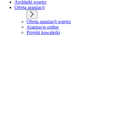
Architekt wnętrz
Oferta aranżacji
Oferta aranżacji wnętrz
Aranżacja online
Projekt kawalerki