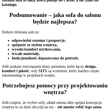
Idealna sofa to taka, która pasuje do Ciebie, a nie tylko do
katalogu.
Podsumowanie – jaka sofa do salonu
będzie najlepsza?
Dobrze dobrana sofa to:
odpowiedni rozmiar i proporcje,
spójność ze stylem wnętrza,
wysoki komfort użytkowania,
trwałe materiały,
funkcjonalność dopasowana do potrzeb.
Jeśli szukasz rozwiązania klasy premium, które łączy
design,
komfort i jakość
, sofy
SITS
są wyborem, który bardzo często
rekomenduję w projektach wnętrz.
Potrzebujesz pomocy przy projektowaniu
wnętrza?
Jeśli czujesz, że wybór sofy, układ salonu albo spójna koncepcja
wnętrza to za dużo decyzji na raz –
nie musisz robić tego sama
.