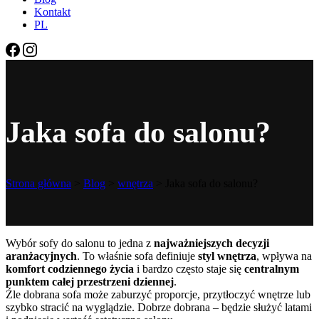
Kontakt
PL
Jaka sofa do salonu?
Strona główna
>
Blog
>
wnętrza
>
Jaka sofa do salonu?
Wybór sofy do salonu to jedna z
najważniejszych decyzji
aranżacyjnych
. To właśnie sofa definiuje
styl wnętrza
, wpływa na
komfort codziennego życia
i bardzo często staje się
centralnym
punktem całej przestrzeni dziennej
.
Źle dobrana sofa może zaburzyć proporcje, przytłoczyć wnętrze lub
szybko stracić na wyglądzie. Dobrze dobrana – będzie służyć latami