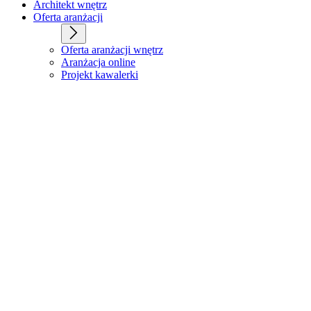
Architekt wnętrz
Oferta aranżacji
Oferta aranżacji wnętrz
Aranżacja online
Projekt kawalerki